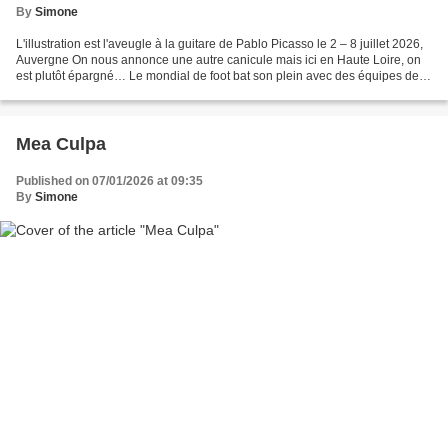
By
Simone
L'illustration est l'aveugle à la guitare de Pablo Picasso le 2 – 8 juillet 2026,
Auvergne On nous annonce une autre canicule mais ici en Haute Loire, on
est plutôt épargné… Le mondial de foot bat son plein avec des équipes des
différents pays auxquels...
Mea Culpa
Published on 07/01/2026 at 09:35
By
Simone